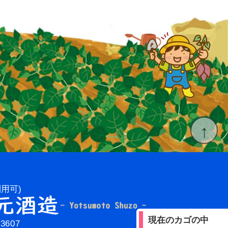
↑
用可)
現在のカゴの中
3607