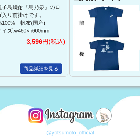
種子島焼酎『島乃泉』のロ
ゴ入り前掛けです。
綿100% 帆布(国産)
サイズ:w460×h600mm
3,596
円(税込)
商品詳細を見る
@yotsumoto_official