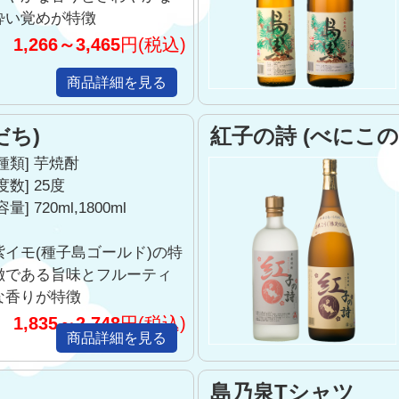
酔い覚めが特徴
分より
1,266～3,465
円(税込)
商品詳細を見る
ご利用いただき、誠にありがとうございます。
だち)
紅子の詩 (べにこの
ンスを実施します。
[種類] 芋焼酎
度数] 25度
何卒ご理解を賜りますよう
容量] 720ml,1800ml
紫イモ(種子島ゴールド)の特
徴である旨味とフルーティ
お知らせ】再登録のお願い
な香りが特徴
だき、誠にありがとうございます。
1,835～2,748
円(税込)
会員のご登録頂いたお客様へ、再度「新規会員登録」をお願い
商品詳細を見る
は大変ご迷惑をお掛け致しますが、ご理解・ご協力のほど
島乃泉Tシャツ