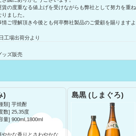
運賃の度重なる値上げを受けながらも弊社として努力を重
なりました。
事情ご理解頂き今後とも何卒弊社製品のご愛顧を賜ります
月1日工場出荷分より
グッズ販売
だき、誠にありがとうございます。
前掛け・Tシャツを販売致します。
す。
)
島黒 (しまぐろ)
[種類] 芋焼酎
だき、誠にありがとうございます。
度数] 25,35度
容量] 900ml,1800ml
り、資材全般・諸運賃の価格にも影響し度重なる値上げを
しく価格の改定をお願いすることになりました。
華やかな香りとさわやかな
情ご理解頂き今後とも何卒、弊社製品のご愛顧を賜ります