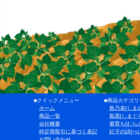
■クイックメニュー
■商品カテゴリ
ホーム
島乃泉[しま
商品一覧
島黒[しまぐろ
会社概要
紫育ち[むら
特定商取引に基づく表記
紅子の詩[べ
お問い合わせ