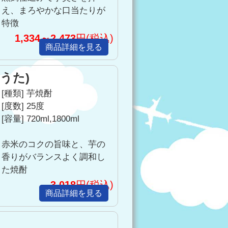
え、まろやかな口当たりが
特徴
1,334～2,473
円(税込)
商品詳細を見る
うた)
[種類] 芋焼酎
[度数] 25度
[容量] 720ml,1800ml
赤米のコクの旨味と、芋の
香りがバランスよく調和し
た焼酎
3,018
円(税込)
申し上げます。
商品詳細を見る
、よろしくお願いいたします。