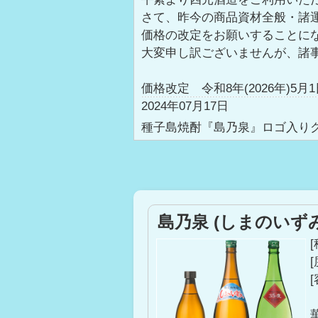
さて、昨今の商品資材全般・諸
価格の改定をお願いすることに
大変申し訳ございませんが、諸
価格改定 令和8年(2026年)5
2024年07月17日
種子島焼酎『島乃泉』ロゴ入り
平素より四元酒造をご利用いた
種子島焼酎『島乃泉』ロゴ入り
何卒よろしくお願い申し上げま
2022年08月12日
島乃泉 (しまのいずみ
価格改定について
平素より四元酒造をご利用いた
[
[
さて、昨今の燃料費の高騰によ
重ねて参りましたが、状況は厳
大変申し訳ありませんが、諸事