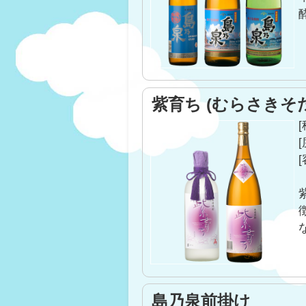
価格改定 2022年9月1日ご注文
2022年07月08日
メンテナンスのお知らせ
日頃より、四元酒造株式会社を
紫育ち (むらさきそ
下記の日程でシステムメンテナ
【メンテナンス期間】
8月15日(月)～31日(水)
[
ご不便をおかけいたしますが、
[
お願い申し上げます。
2022年04月27日
【既存会員のお客様への重要な
日頃より四元酒造をご利用いた
「2022年4月22日」以前に
システム障害により、お客様に
島乃泉前掛け