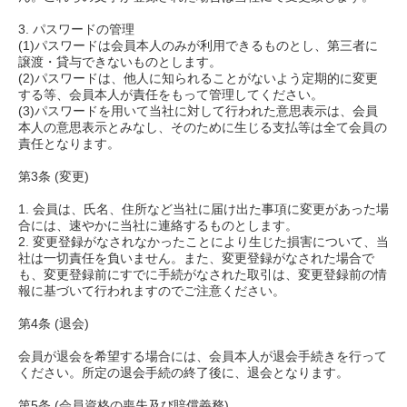
3. パスワードの管理
(1)パスワードは会員本人のみが利用できるものとし、第三者に
譲渡・貸与できないものとします。
(2)パスワードは、他人に知られることがないよう定期的に変更
する等、会員本人が責任をもって管理してください。
(3)パスワードを用いて当社に対して行われた意思表示は、会員
本人の意思表示とみなし、そのために生じる支払等は全て会員の
責任となります。
第3条 (変更)
1. 会員は、氏名、住所など当社に届け出た事項に変更があった場
合には、速やかに当社に連絡するものとします。
2. 変更登録がなされなかったことにより生じた損害について、当
社は一切責任を負いません。また、変更登録がなされた場合で
も、変更登録前にすでに手続がなされた取引は、変更登録前の情
報に基づいて行われますのでご注意ください。
第4条 (退会)
会員が退会を希望する場合には、会員本人が退会手続きを行って
ください。所定の退会手続の終了後に、退会となります。
第5条 (会員資格の喪失及び賠償義務)