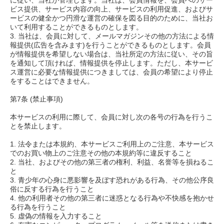
ビス提供、サービス内容の向上、サービスの利用促進、およびサ
ービスの健全かつ円滑な運営の確保を図る目的のために、当社お
いて利用することができるものとします。
3. 当社は、会員に対して、メールマガジンその他の方法による情
報提供(広告を含みます)を行うことができるものとします。会員
が情報提供を希望しない場合は、当社所定の方法に従い、その旨
を通知して頂ければ、情報提供を停止します。ただし、本サービ
ス運営に必要な情報提供につきましては、会員の希望により停止
をすることはできません。
第7条 (禁止事項)
本サービスの利用に際して、会員に対し次の各号の行為を行うこ
とを禁止します。
1. 法令または本規約、本サービスご利用上のご注意、本サービス
でのお買い物上のご注意その他の本規約等に違反すること
2. 当社、およびその他の第三者の権利、利益、名誉等を損ねるこ
と
3. 青少年の心身に悪影響を及ぼす恐れがある行為、その他公序良
俗に反する行為を行うこと
4. 他の利用者その他の第三者に迷惑となる行為や不快感を抱かせ
る行為を行うこと
5. 虚偽の情報を入力すること