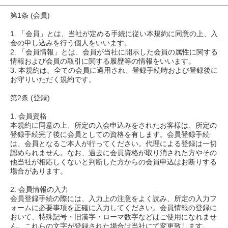
第1条 (会員)
1. 「会員」とは、当社が定める手続に従い本規約に同意の上、入
会の申し込みを行う個人をいいます。
2. 「会員情報」とは、会員が当社に開示した会員の属性に関する
情報および会員の取引に関する履歴等の情報をいいます。
3. 本規約は、全ての会員に適用され、登録手続時および登録後に
お守りいただく規約です。
第2条 (登録)
1. 会員資格
本規約に同意の上、所定の入会申込みをされたお客様は、所定の
登録手続完了後に会員としての資格を有します。会員登録手続
は、会員となるご本人が行ってください。代理による登録は一切
認められません。なお、過去に会員資格が取り消された方やその
他当社が相応しくないと判断した方からの会員申込はお断りする
場合があります。
2. 会員情報の入力
会員登録手続の際には、入力上の注意をよく読み、所定の入力フ
ォームに必要事項を正確に入力してください。会員情報の登録に
おいて、特殊記号・旧漢字・ローマ数字などはご使用になれませ
ん。これらの文字が登録された場合は当社にて変更致します。