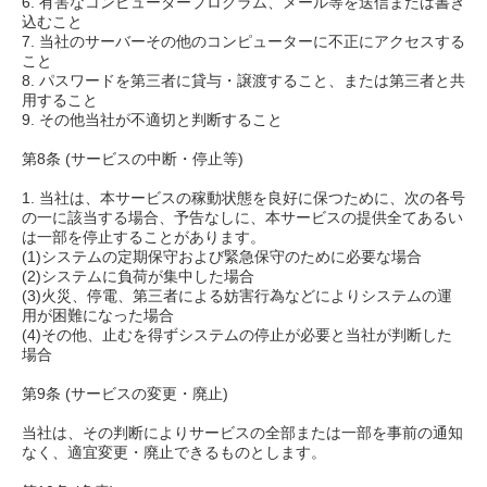
6. 有害なコンピュータープログラム、メール等を送信または書き
込むこと
7. 当社のサーバーその他のコンピューターに不正にアクセスする
こと
8. パスワードを第三者に貸与・譲渡すること、または第三者と共
用すること
9. その他当社が不適切と判断すること
第8条 (サービスの中断・停止等)
1. 当社は、本サービスの稼動状態を良好に保つために、次の各号
の一に該当する場合、予告なしに、本サービスの提供全てあるい
は一部を停止することがあります。
(1)システムの定期保守および緊急保守のために必要な場合
(2)システムに負荷が集中した場合
(3)火災、停電、第三者による妨害行為などによりシステムの運
用が困難になった場合
(4)その他、止むを得ずシステムの停止が必要と当社が判断した
場合
第9条 (サービスの変更・廃止)
当社は、その判断によりサービスの全部または一部を事前の通知
なく、適宜変更・廃止できるものとします。