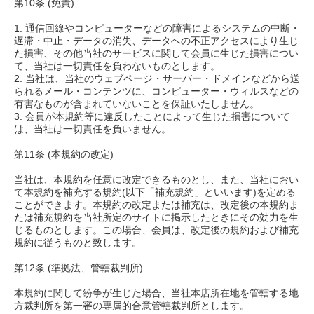
第10条 (免責)
1. 通信回線やコンピューターなどの障害によるシステムの中断・
遅滞・中止・データの消失、データへの不正アクセスにより生じ
た損害、その他当社のサービスに関して会員に生じた損害につい
て、当社は一切責任を負わないものとします。
2. 当社は、当社のウェブページ・サーバー・ドメインなどから送
られるメール・コンテンツに、コンピューター・ウィルスなどの
有害なものが含まれていないことを保証いたしません。
3. 会員が本規約等に違反したことによって生じた損害について
は、当社は一切責任を負いません。
第11条 (本規約の改定)
当社は、本規約を任意に改定できるものとし、また、当社におい
て本規約を補充する規約(以下「補充規約」といいます)を定める
ことができます。本規約の改定または補充は、改定後の本規約ま
たは補充規約を当社所定のサイトに掲示したときにその効力を生
じるものとします。この場合、会員は、改定後の規約および補充
規約に従うものと致します。
第12条 (準拠法、管轄裁判所)
本規約に関して紛争が生じた場合、当社本店所在地を管轄する地
方裁判所を第一審の専属的合意管轄裁判所とします。