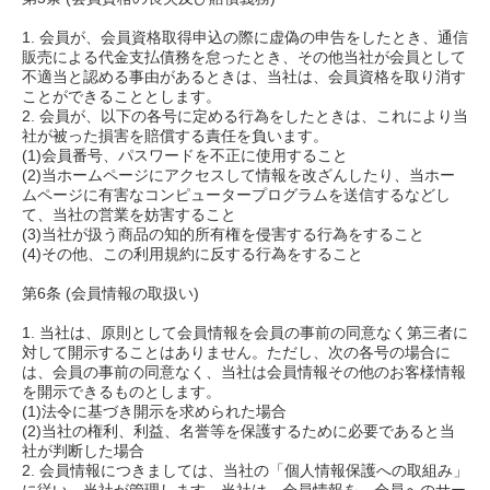
1. 会員が、会員資格取得申込の際に虚偽の申告をしたとき、通信
販売による代金支払債務を怠ったとき、その他当社が会員として
不適当と認める事由があるときは、当社は、会員資格を取り消す
ことができることとします。
2. 会員が、以下の各号に定める行為をしたときは、これにより当
社が被った損害を賠償する責任を負います。
(1)会員番号、パスワードを不正に使用すること
(2)当ホームページにアクセスして情報を改ざんしたり、当ホー
ムページに有害なコンピュータープログラムを送信するなどし
て、当社の営業を妨害すること
(3)当社が扱う商品の知的所有権を侵害する行為をすること
(4)その他、この利用規約に反する行為をすること
第6条 (会員情報の取扱い)
1. 当社は、原則として会員情報を会員の事前の同意なく第三者に
対して開示することはありません。ただし、次の各号の場合に
は、会員の事前の同意なく、当社は会員情報その他のお客様情報
を開示できるものとします。
(1)法令に基づき開示を求められた場合
(2)当社の権利、利益、名誉等を保護するために必要であると当
社が判断した場合
2. 会員情報につきましては、当社の「個人情報保護への取組み」
に従い、当社が管理します。当社は、会員情報を、会員へのサー